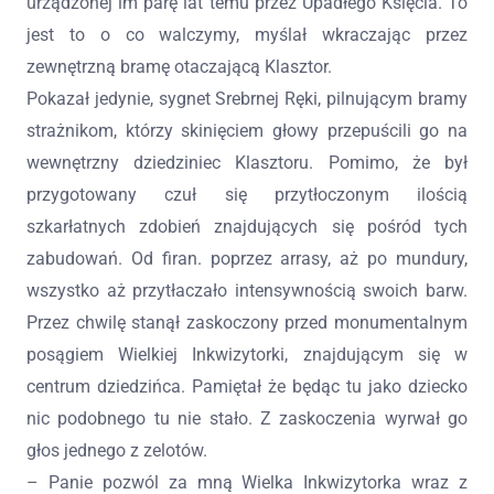
urządzonej im parę lat temu przez Upadłego Księcia. To
jest to o co walczymy, myślał wkraczając przez
zewnętrzną bramę otaczającą Klasztor.
Pokazał jedynie, sygnet Srebrnej Ręki, pilnującym bramy
strażnikom, którzy skinięciem głowy przepuścili go na
wewnętrzny dziedziniec Klasztoru. Pomimo, że był
przygotowany czuł się przytłoczonym ilością
szkarłatnych zdobień znajdujących się pośród tych
zabudowań. Od firan. poprzez arrasy, aż po mundury,
wszystko aż przytłaczało intensywnością swoich barw.
Przez chwilę stanął zaskoczony przed monumentalnym
posągiem Wielkiej Inkwizytorki, znajdującym się w
centrum dziedzińca. Pamiętał że będąc tu jako dziecko
nic podobnego tu nie stało. Z zaskoczenia wyrwał go
głos jednego z zelotów.
– Panie pozwól za mną Wielka Inkwizytorka wraz z