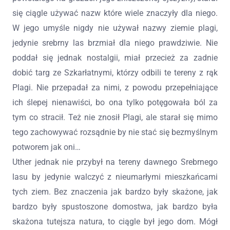
się ciągle używać nazw które wiele znaczyły dla niego.
W jego umyśle nigdy nie używał nazwy ziemie plagi,
jedynie srebrny las brzmiał dla niego prawdziwie. Nie
poddał się jednak nostalgii, miał przecież za zadnie
dobić targ ze Szkarłatnymi, którzy odbili te tereny z rąk
Plagi. Nie przepadał za nimi, z powodu przepełniające
ich ślepej nienawiści, bo ona tylko potęgowała ból za
tym co stracił. Też nie znosił Plagi, ale starał się mimo
tego zachowywać rozsądnie by nie stać się bezmyślnym
potworem jak oni…
Uther jednak nie przybył na tereny dawnego Srebrnego
lasu by jedynie walczyć z nieumarłymi mieszkańcami
tych ziem. Bez znaczenia jak bardzo były skażone, jak
bardzo były spustoszone domostwa, jak bardzo była
skażona tutejsza natura, to ciągle był jego dom. Mógł