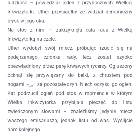
ludzkość – powiedział jeden z przybocznych Wielkiej
Inkwizytorki. Uther przysiągłby że widział demoniczny
błysk w jego oku.
Na stos z nim! – zakrzyknęła cała rada z Wielką
Inkwizytorką na czele.
Uther wydobył swój miecz, próbując rzucić się na
podejrzanego członka rady, lecz został szybko
obezwładniony przez parę krwawych rycerzy. Ogłuszony
ocknął się przywiązany do belki, z chrustem pod
nogami. -,,,,, i za pozostałe czyn. Niech oczyści go ogień.
Kat podrzucił ogień pod stos w momencie w którym
Wielka Inkwizytorka przybijała pieczęć do listu
zwieńczonym słowami – znaleźliśmy jedynie miecz
waszego emisariusza, jednak listu od was. Wyślijcie
nam kolejnego…