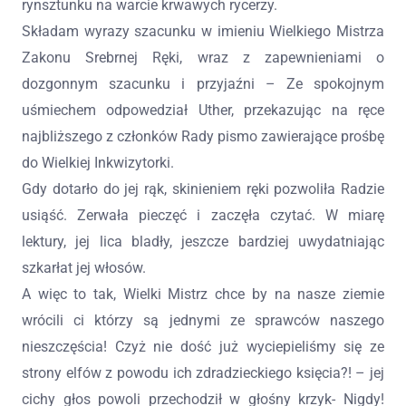
rynsztunku na warcie krwawych rycerzy.
Składam wyrazy szacunku w imieniu Wielkiego Mistrza
Zakonu Srebrnej Ręki, wraz z zapewnieniami o
dozgonnym szacunku i przyjaźni – Ze spokojnym
uśmiechem odpowedział Uther, przekazując na ręce
najbliższego z członków Rady pismo zawierające prośbę
do Wielkiej Inkwizytorki.
Gdy dotarło do jej rąk, skinieniem ręki pozwoliła Radzie
usiąść. Zerwała pieczęć i zaczęła czytać. W miarę
lektury, jej lica bladły, jeszcze bardziej uwydatniając
szkarłat jej włosów.
A więc to tak, Wielki Mistrz chce by na nasze ziemie
wrócili ci którzy są jednymi ze sprawców naszego
nieszczęścia! Czyż nie dość już wyciepieliśmy się ze
strony elfów z powodu ich zdradzieckiego księcia?! – jej
cichy głos powoli przechodził w głośny krzyk- Nigdy!