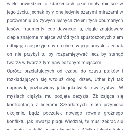
wiele powiedzieć o zdarzeniach jakie miały miejsce w
jego życiu, jednak były one jedynie szarymi mirażami w
porównaniu do żywych leśnych zieleni tych obumarłych
lasów. Fragmenty jego dawnego ja, ciągle znajdowały
ciepłe znajome miejsce wśród tych spustoszonych ziem
odbijając się przyjemnym echem w jego umyśle. Jednak
on nie przybył tu by rozpamiętywać lecz by stanąć
twarzą w twarz z tym nawiedzonym miejscem.
Oprócz przelatujących od czasu do czasu ptaków i
rozkładających się wzdłuż drogi drzew, Uther był tak
naprawdę pozbawiony jakiegokolwiek towarzystwa. W
myślach ciążyła mu podjęta decyzja. Zbliżająca się
konfrontacja z liderami Szkarłatnych miała przynieść
ukojenie, bądź początek nowego równie groźnego
konfliktu, jak inwazja plagi. Wiedział, że musi zebrać się
w sobie i ustalić pewne kwestie z Wielką Inkwizytorką