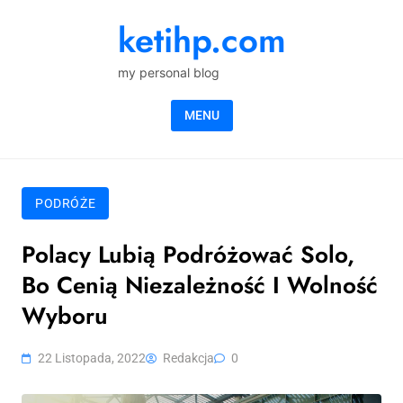
Skip to content
ketihp.com
my personal blog
MENU
PODRÓŻE
Polacy Lubią Podróżować Solo,
Bo Cenią Niezależność I Wolność
Wyboru
22 Listopada, 2022
Redakcja
0