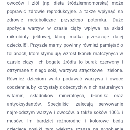
owoców i ziół (np. dieta śródziemnomorska) może
poprawić zdrowie reprodukcyjne, a także wpłynąć na
zdrowie metaboliczne przyszłego potomka. Duże
spożycie warzyw w czasie ciąży wpływa na skład
mikrobioty jelitowej, którą matka przekazuje dalej
dziecku[8]. Przyszłe mamy powinny również pamiętać o
folianach, które stymulują wzrost tkanek matczynych w
czasie ciąży: ich bogate źródła to burak czerwony i
otrzymane z niego soki, warzywa strączkowe i zielone.
Również dzieciom warto podawać warzywa i owoce
codziennie, by korzystały z obecnych w nich naturalnych
witamin, składników mineralnych, błonnika oraz
antyoksydantów. Specjaliści zalecają serwowanie
najmłodszym warzyw i owoców, a także soków 100% i
musów. Im bardziej różnorodne i kolorowe będą
dziecięce posiłki, tym większa szansa na wyrobienie